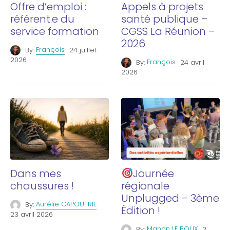
Offre d’emploi :
Appels à projets
référent.e du
santé publique –
service formation
CGSS La Réunion –
2026
By:
François
24 juillet
2026
By:
François
24 avril
2026
Dans mes
Journée
chaussures !
régionale
Unplugged – 3ème
By:
Aurélie CAPOUTRIE
Édition !
23 avril 2026
By:
Manon LE ROUX
2