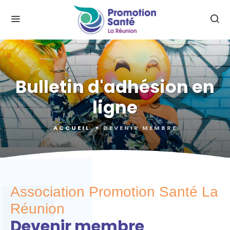
Bulletin d'adhésion en
ligne
ACCUEIL
DEVENIR MEMBRE
Association Promotion Santé La
Réunion
Devenir membre