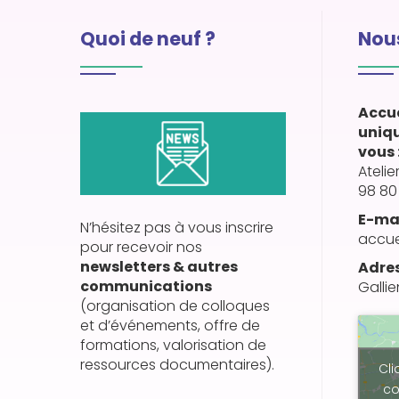
Quoi de neuf ?
Nous
Accue
uniq
vous 
Atelie
98 80
E-mai
N’hésitez pas à vous inscrire
accue
pour recevoir nos
newsletters & autres
Adres
communications
Gallie
(organisation de colloques
et d’événements, offre de
formations, valorisation de
ressources documentaires).
Cli
co