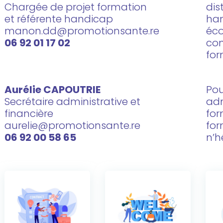
Chargée de projet formation
dis
et référente handicap
han
manon.dd@promotionsante.re
éco
06 92 01 17 02
con
for
Aurélie CAPOUTRIE
Pou
Secrétaire administrative et
adm
financière
for
aurelie@promotionsante.re
for
06 92 00 58 65
n’h