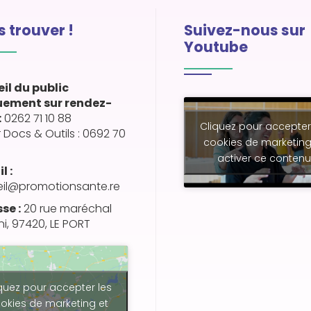
 trouver !
Suivez-nous sur
Youtube
il du public
uement sur rendez-
:
0262 71 10 88
Cliquez pour accepter
r Docs & Outils : 0692 70
cookies de marketing
activer ce contenu
l :
il@promotionsante.re
se :
20 rue maréchal
ni, 97420, LE PORT
quez pour accepter les
okies de marketing et