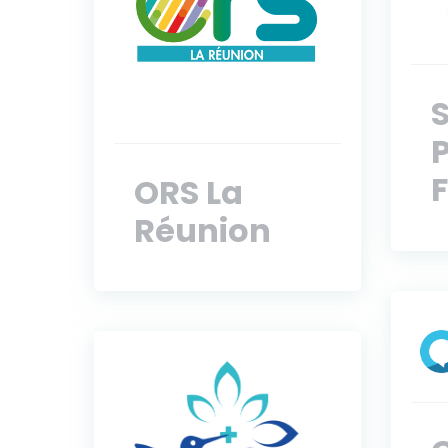
ORS La
Réunion