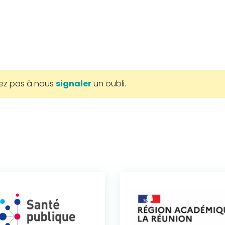
tez pas à nous
signaler
un oubli.