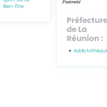
Bien-Être
Préfectur
de La
Réunion :
Addictothèqu