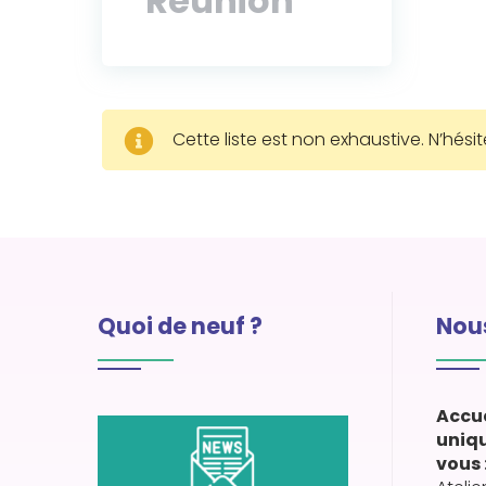
Réunion
Cette liste est non exhaustive.
N’hési
Quoi de neuf ?
Nous
Accue
uniq
vous 