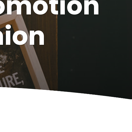
romotion
nion