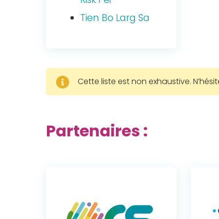
Tien Bo Larg Sa
Cette liste est non exhaustive.
N’hési
Partenaires :