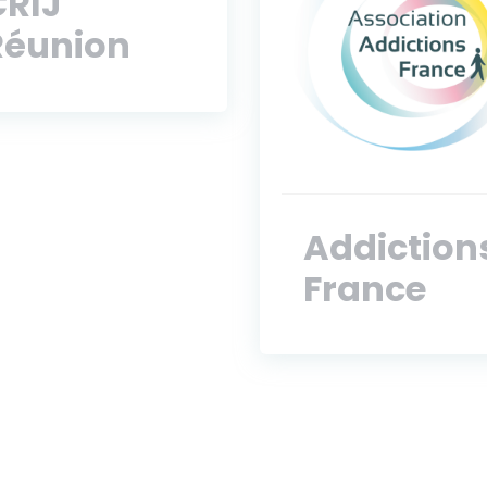
CRIJ
Réunion
Addiction
France