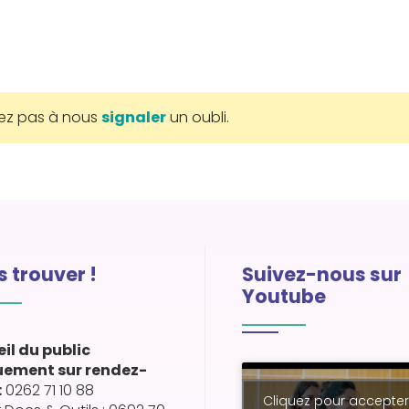
tez pas à nous
signaler
un oubli.
 trouver !
Suivez-nous sur
Youtube
il du public
uement sur rendez-
:
0262 71 10 88
Cliquez pour accepter