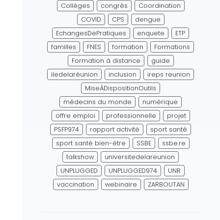
Collèges
congrès
Coordination
COVID
CPS
dengue
EchangesDePratiques
enquete
ETP
familles
FNES
formation
Formations
Formation à distance
guide
iledelaréunion
inclusion
ireps reunion
MiseÀDispositionOutils
médecins du monde
numérique
offre emploi
professionnelle
projet
PSFP974
rapport activité
sport santé
sport santé bien-être
SSBE
ssbe.re
talkshow
universitedelareunion
UNPLUGGED
UNPLUGGED974
UNR
vaccination
webinaire
ZARBOUTAN