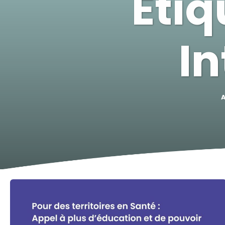
Étiq
In