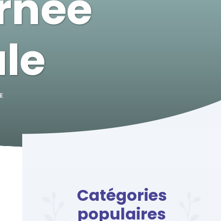
rnée
ale
E
Catégories
populaires