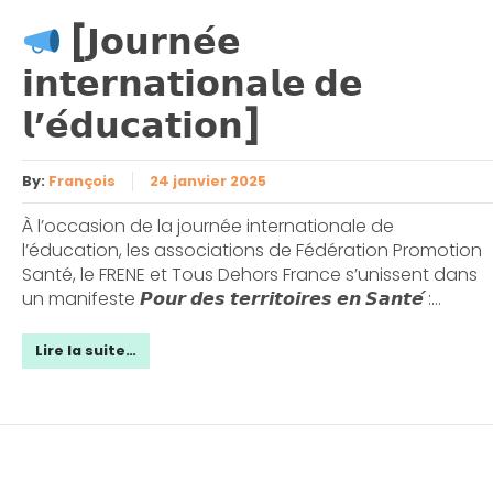
[𝗝𝗼𝘂𝗿𝗻𝗲́𝗲
𝗶𝗻𝘁𝗲𝗿𝗻𝗮𝘁𝗶𝗼𝗻𝗮𝗹𝗲 𝗱𝗲
𝗹’𝗲́𝗱𝘂𝗰𝗮𝘁𝗶𝗼𝗻]
By:
François
24 janvier 2025
À l’occasion de la journée internationale de
l’éducation, les associations de Fédération Promotion
Santé, le FRENE et Tous Dehors France s’unissent dans
un manifeste 𝙋𝙤𝙪𝙧 𝙙𝙚𝙨 𝙩𝙚𝙧𝙧𝙞𝙩𝙤𝙞𝙧𝙚𝙨 𝙚𝙣 𝙎𝙖𝙣𝙩𝙚́ :...
Lire la suite…