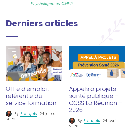
Psychologue au CMPP
Derniers articles
Offre d’emploi :
Appels à projets
référent.e du
santé publique –
service formation
CGSS La Réunion –
2026
By:
François
24 juillet
2026
By:
François
24 avril
2026