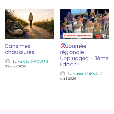
Dans mes
Journée
chaussures !
régionale
Unplugged – 3ème
By:
Aurélie CAPOUTRIE
Édition !
23 avril 2026
By:
Manon LE ROUX
2
avril 2026